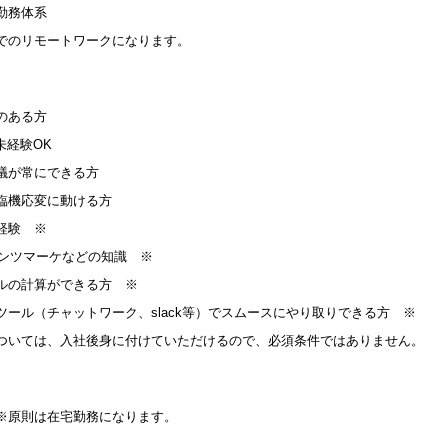
勤務体系
のリモートワークになります。
のある方
未経験OK
議が常にできる方
臨機応変に動ける方
経験 ※
テンツマーケなどの知識 ※
ルの計算ができる方 ※
ツール（チャットワーク、slack等）でスムースにやり取りできる方 ※
ついては、入社後身に付けていただけるので、必須条件ではありません。
※原則は在宅勤務になります。