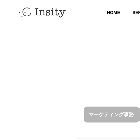
HOME
SE
Insity note
ABOUT US
会社情報
CONTENTS
COMPANY
会社概要
CSR
Insity note
マーケティング事務
社会的責任の活動