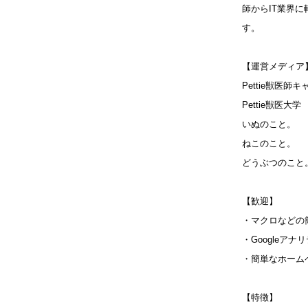
師からIT業界
す。
【運営メディア
Pettie獣医師
Pettie獣医大学
いぬのこと。
ねこのこと。
どうぶつのこと
【歓迎】
・マクロなどの
・Googleア
・簡単なホーム
【特徴】