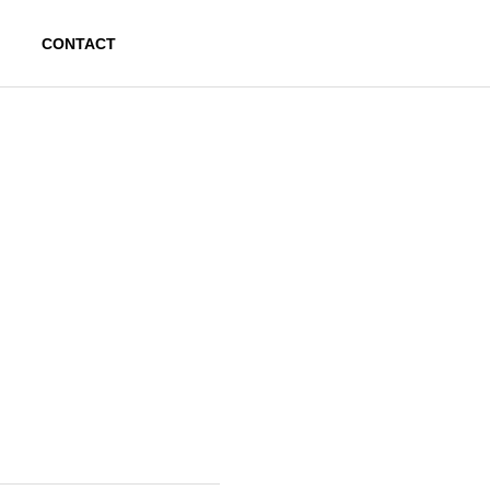
CONTACT
sityを知る
itiatives for SDGs
DGSへの取り組み
ityを知る