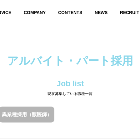
RVICE
COMPANY
CONTENTS
NEWS
RECRUIT
Insityの発見
In
アルバイト・パート採用
OUR THOUGHTS
In
私たちの想い
S
Job list
現在募集している職種一覧
Insityの発見
Ins
異業種採用（獣医師）