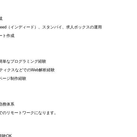
成
deed（インディード）、スタンバイ、求人ボックスの運用
ート作成
簡単なプログラミング経験
ナリティクスなどでのWeb解析経験
ページ制作経験
勤務体系
のリモートワークになります。
経験OK