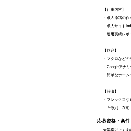
【仕事内容】
・求人原稿の作
・求人サイトIn
・運用実績レポ
【歓迎】
・マクロなどの
・Googleア
・簡単なホーム
【特徴】
・フレックスな
┗原則、在宅で
応募資格・条件
大学卒以上 / 未