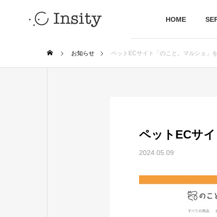
HOME
SE
お知らせ
ペットECサイト「のこと。マルシェ」
Insity note
ABOUT US
会社情報
CONTENTS
COMPANY
ペットECサ
会社概要
2024.05.09
CSR
Insity note
社会的責任の活動