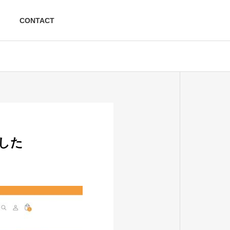
CONTACT
sityを知る
itiatives for SDGs
DGSへの取り組み
した
ityを知る